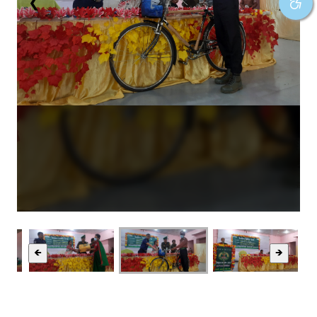
❮
❯
🡸
🡺